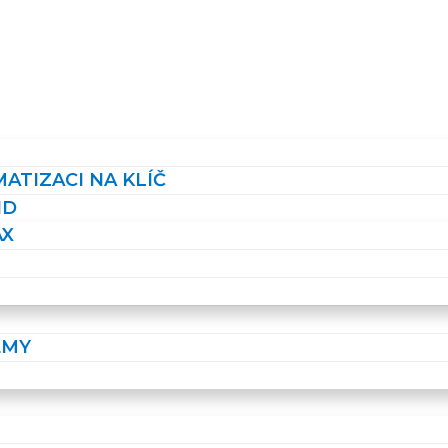
ATIZACI NA KLÍČ
ID
AX
ÉMY