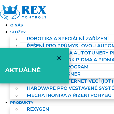
Skip
to
content
O NÁS
SLUŽBY
ROBOTIKA A SPECIÁLNÍ ZAŘÍZENÍ
ŘEŠENÍ PRO PRŮMYSLOVOU AUTOM
ŘÍZENÍ PROCESŮ A AUTOTUNERY P
FUNKČNÍ BLOK PIDMA A PIDM
TIATUNER PROGRAM
AKTUÁLNĚ
PID H∞ DESIGNER
PRŮMYSLOVÝ INTERNET VĚCÍ (IOT)
HARDWARE PRO VESTAVĚNÉ SYST
MECHATRONIKA A ŘÍZENÍ POHYBU
PRODUKTY
REXYGEN