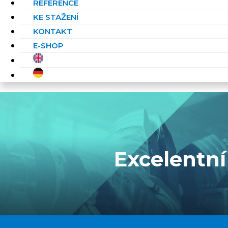
REFERENCE
KE STAŽENÍ
KONTAKT
E-SHOP
Excelentní 