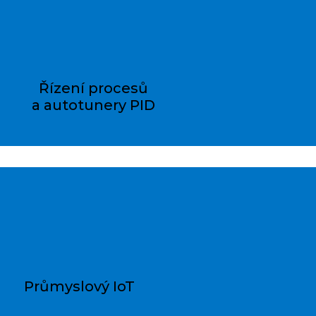
Řízení procesů
a autotunery PID
Průmyslový IoT