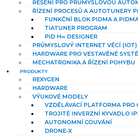
ŘEŠENÍ PRO PRŮMYSLOVOU AUTOM
ŘÍZENÍ PROCESŮ A AUTOTUNERY P
FUNKČNÍ BLOK PIDMA A PIDM
TIATUNER PROGRAM
PID H∞ DESIGNER
PRŮMYSLOVÝ INTERNET VĚCÍ (IOT)
HARDWARE PRO VESTAVĚNÉ SYST
MECHATRONIKA A ŘÍZENÍ POHYBU
PRODUKTY
REXYGEN
HARDWARE
VÝUKOVÉ MODELY
VZDĚLÁVACÍ PLATFORMA PRO O
TROJITÉ INVERZNÍ KYVADLO IP
AUTONOMNÍ COUVÁNÍ
DRONE-X