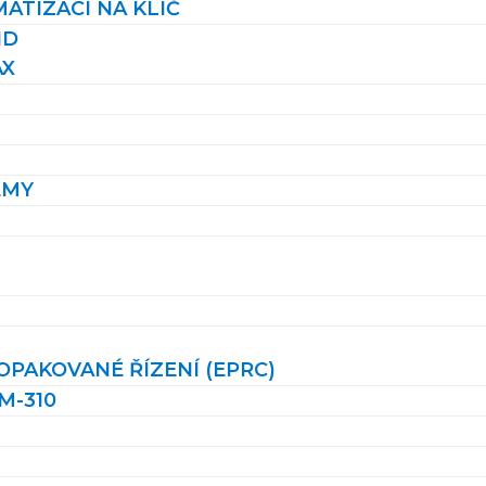
ATIZACI NA KLÍČ
ID
AX
ÉMY
PAKOVANÉ ŘÍZENÍ (EPRC)
M-310