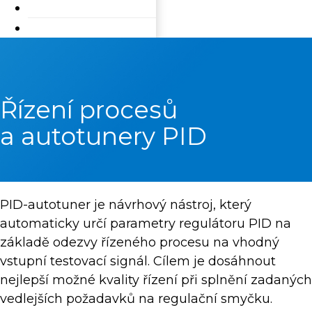
Řízení procesů
a autotunery PID
PID-autotuner je návrhový nástroj, který
automaticky určí parametry regulátoru PID na
základě odezvy řízeného procesu na vhodný
vstupní testovací signál. Cílem je dosáhnout
nejlepší možné kvality řízení při splnění zadaných
vedlejších požadavků na regulační smyčku.