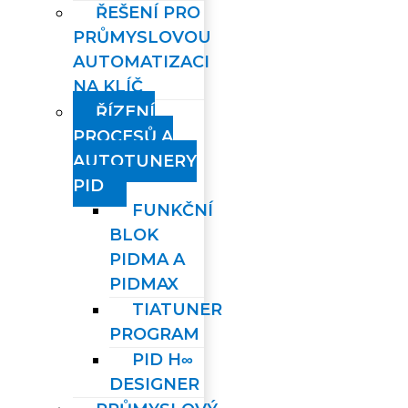
ŘEŠENÍ PRO
PRŮMYSLOVOU
AUTOMATIZACI
NA KLÍČ
ŘÍZENÍ
PROCESŮ A
AUTOTUNERY
PID
FUNKČNÍ
BLOK
PIDMA A
PIDMAX
TIATUNER
PROGRAM
PID H∞
DESIGNER