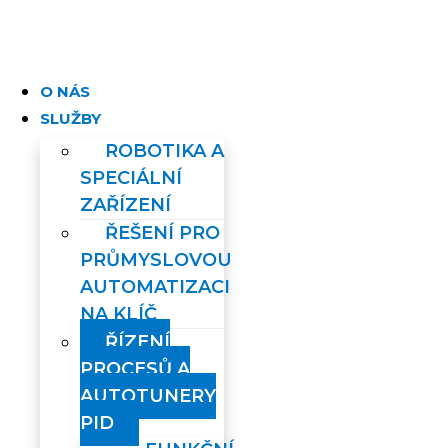
Skip
to
content
O NÁS
SLUŽBY
ROBOTIKA A
SPECIÁLNÍ
ZAŘÍZENÍ
ŘEŠENÍ PRO
PRŮMYSLOVOU
AUTOMATIZACI
NA KLÍČ
ŘÍZENÍ
PROCESŮ A
AUTOTUNERY
PID