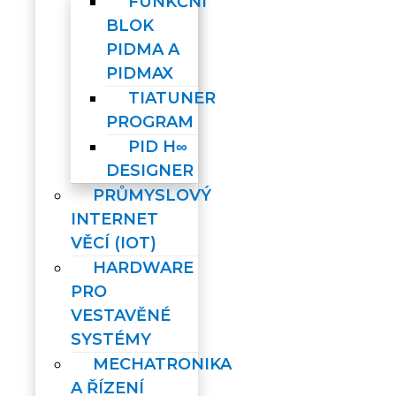
FUNKČNÍ
BLOK
PIDMA A
PIDMAX
TIATUNER
PROGRAM
PID H∞
DESIGNER
PRŮMYSLOVÝ
INTERNET
VĚCÍ (IOT)
HARDWARE
PRO
VESTAVĚNÉ
SYSTÉMY
MECHATRONIKA
A ŘÍZENÍ